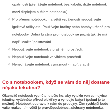
opatrnosti (přenášejte notebook bez kabelů, držte notebook
mezi displejem a tělem notebooku).
Pro přenos notebooku na větší vzdálenosti nepoužívejte
igelitové tašky atd. Používejte brašny nebo batohy určené pro
notebooky. Dobrá brašna pro notebook se pozná tak, že má
např. kvalitní polstrování.
Nepoužívejte notebook v prašném prostředí.
Nepoužívejte notebook ve vlhkém prostředí.
Nenechávejte notebook vymrznout - např. v autě.
Co s notebookem, když se vám do něj dostane
nějaká tekutina?
Okamzitě notebook vypněte, otočte ho, aby vyteklo ven co nejvíce
tekutiny, vytáhněte přívod elektřiny a vyndejte baterii (pokud je to
možné). Notebook dopravte k nám do prodejny. Čím rychlejší bude
vaše reakce, tím větší je pravděpodobnost záchrany notebooku.