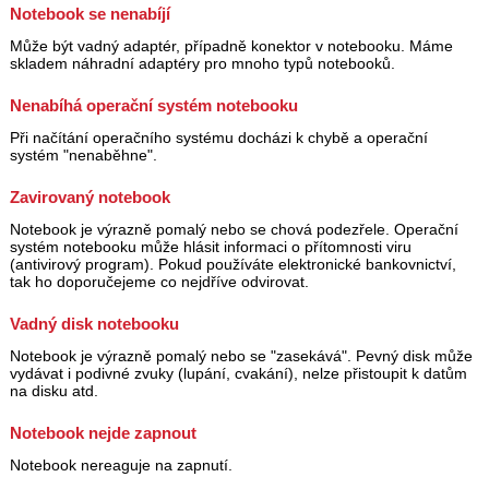
Notebook se nenabíjí
Může být vadný adaptér, případně konektor v notebooku. Máme
skladem náhradní adaptéry pro mnoho typů notebooků.
Nenabíhá operační systém notebooku
Při načítání operačního systému docházi k chybě a operační
systém "nenaběhne".
Zavirovaný notebook
Notebook je výrazně pomalý nebo se chová podezřele. Operační
systém notebooku může hlásit informaci o přítomnosti viru
(antivirový program). Pokud používáte elektronické bankovnictví,
tak ho doporučejeme co nejdříve odvirovat.
Vadný disk notebooku
Notebook je výrazně pomalý nebo se "zasekává". Pevný disk může
vydávat i podivné zvuky (lupání, cvakání), nelze přistoupit k datům
na disku atd.
Notebook nejde zapnout
Notebook nereaguje na zapnutí.