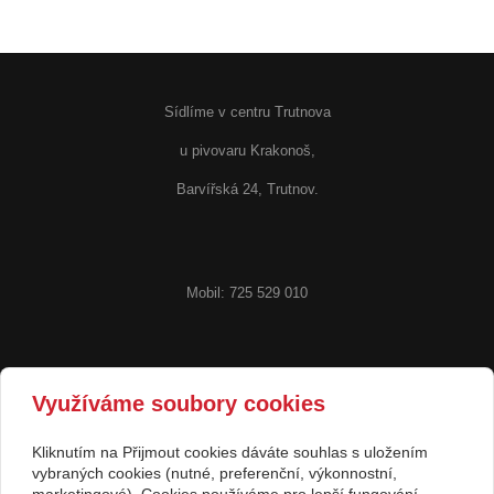
Sídlíme v centru Trutnova
u pivovaru Krakonoš,
Barvířská 24, Trutnov.
Mobil: 725 529 010
Otevřeno: Po-Pá 9:00-17:00
Využíváme soubory cookies
Kliknutím na Přijmout cookies dáváte souhlas s uložením
vybraných cookies (nutné, preferenční, výkonnostní,