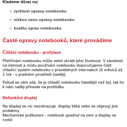
Klademe důraz na:
rychlost opravy notebooku
nízkou cenu opravy notebooku
kvalitu oprav notebooku
Časté opravy notebooků, které provádíme
Čištění notebooku - profylaxe
Přehřívání notebooku může velmi zkrátit jeho životnost. V závislosti
na četnosti a místu používání notebooku doporučujeme čistit
chladící systém notebooku v pravidelných intervalech (6 měsíců až
1 rok - v prašném prostředí častěji).
Pokud se vám zdá, že je chladič notebooku hlasitější než byl, tak ho
k nám raději přineste na prohlídku.
Nefunkční displej
Na displeji se nic nezobrazuje, display bliká nebo se objevují jiné
problémy.
Mechanické poškození - notebook spadnul na zem a display se
rozbil.